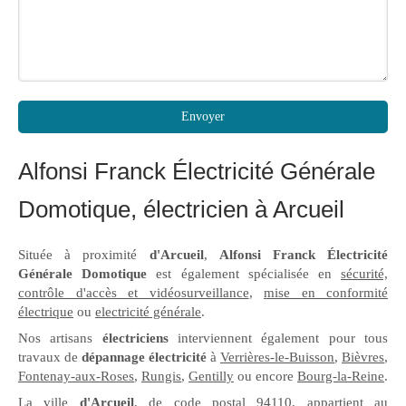
Envoyer
Alfonsi Franck Électricité Générale
Domotique, électricien à Arcueil
Située à proximité
d'Arcueil
,
Alfonsi Franck Électricité
Générale Domotique
est également spécialisée en
sécurité,
contrôle d'accès et vidéosurveillance
,
mise en conformité
électrique
ou
electricité générale
.
Nos artisans
électriciens
interviennent également pour tous
travaux de
dépannage électricité
à
Verrières-le-Buisson
,
Bièvres
,
Fontenay-aux-Roses
,
Rungis
,
Gentilly
ou encore
Bourg-la-Reine
.
La ville
d'Arcueil
, de code postal 94110, appartient au