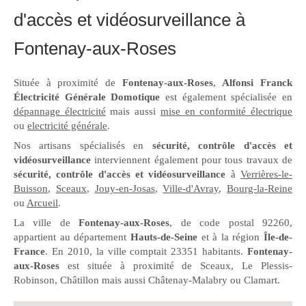
d'accès et vidéosurveillance à
Fontenay-aux-Roses
Située à proximité de
Fontenay-aux-Roses
,
Alfonsi Franck
Électricité Générale Domotique
est également spécialisée en
dépannage électricité
mais aussi
mise en conformité électrique
ou
electricité générale
.
Nos artisans spécialisés en
sécurité, contrôle d'accès et
vidéosurveillance
interviennent également pour tous travaux de
sécurité, contrôle d'accès et vidéosurveillance
à
Verrières-le-
Buisson
,
Sceaux
,
Jouy-en-Josas
,
Ville-d'Avray
,
Bourg-la-Reine
ou
Arcueil
.
La ville de
Fontenay-aux-Roses
, de code postal 92260,
appartient au département
Hauts-de-Seine
et à la région
Île-de-
France
. En 2010, la ville comptait 23351 habitants.
Fontenay-
aux-Roses
est située à proximité de Sceaux, Le Plessis-
Robinson, Châtillon mais aussi Châtenay-Malabry ou Clamart.